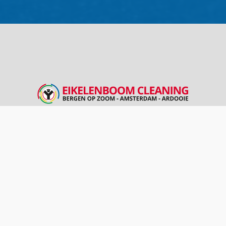
Eikelenboom is sinds 1958 een toonaangevende
speler binnen de tankcleaning met eigen cleaning
locaties in Amsterdam (vanaf 1990), Bergen op
Zoom (vanaf 1996) en Ardooie in België (vanaf
2017). Deze drie vestigingen zorgen voor een
goede vertegenwoordiging binnen de gehele
BeNeLux.